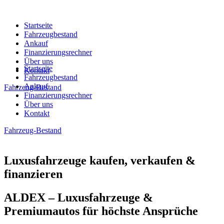
Startseite
Fahrzeugbestand
Ankauf
Finanzierungsrechner
Über uns
Startseite
Kontakt
Fahrzeugbestand
Ankauf
Fahrzeug-Bestand
Finanzierungsrechner
Über uns
Kontakt
Fahrzeug-Bestand
Luxusfahrzeuge kaufen, verkaufen &
finanzieren
ALDEX – Luxusfahrzeuge &
Premiumautos für höchste Ansprüche